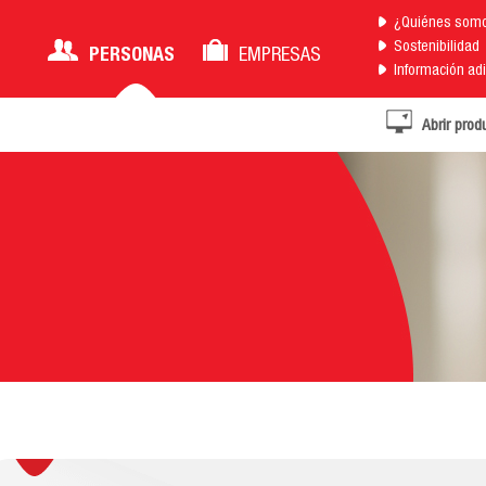
¿Quiénes som
Sostenibilidad
PERSONAS
EMPRESAS
Información adi
Abrir prod