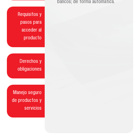
bancos; de forma automática.
Requisitos y
pasos para
acceder al
producto
Derechos y
obligaciones
Manejo seguro
de productos y
servicios